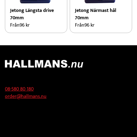
Jetong Längsta drive
Jetong Närmast hål
70mm
70mm
Från
96
kr
Från
96
kr
Kontakt
08-580 80 180
order@hallmans.nu
Adress
Hallmans Försäljnings AB