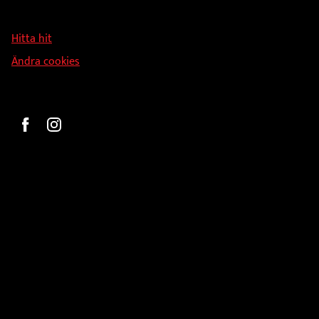
Svandammsvägen 18
126 34 Stockholm
Hitta hit
Ändra cookies
Beställ
Gravyr och tryck
Pokaler
Glasprodukter
Medaljer
Statyetter