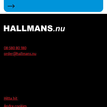
Kontakt
08-580 80 180
order@hallmans.nu
Adress
Hallmans Försäljnings AB
Svandammsvägen 18
126 34 Stockholm
Hitta hit
Ändra cookies