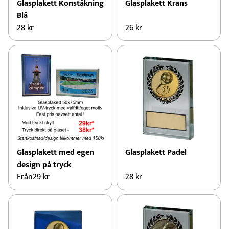
Glasplakett Konståkning
Glasplakett Krans
Blå
28
kr
26
kr
Glasplakett med egen
Glasplakett Padel
design på tryck
Från
29
kr
28
kr