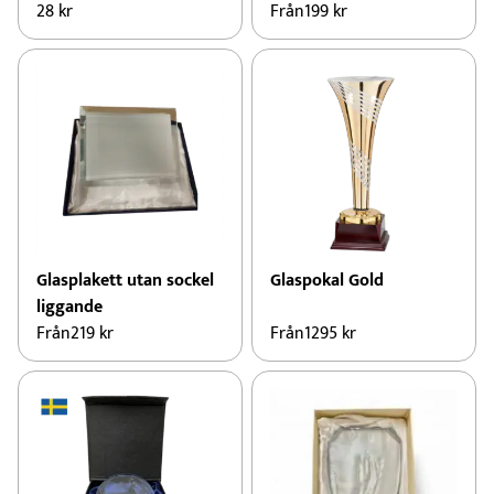
28
kr
Från
199
kr
Glasplakett utan sockel
Glaspokal Gold
liggande
Från
219
kr
Från
1295
kr