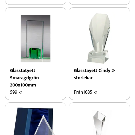
Glasstatyett
Glasstayett Cindy 2-
Smaragdgrön
storlekar
200x100mm
599
kr
Från
1685
kr