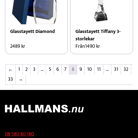
Glasstayett Diamond
Glasstayett Tiffany 3-
storlekar
2489
kr
Från
1490
kr
←
1
2
3
…
5
6
7
8
9
10
11
…
31
32
33
→
Kontakt
08-580 80 180