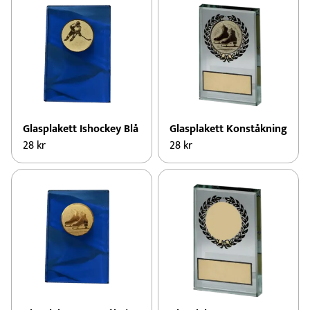
Glasplakett Ishockey Blå
Glasplakett Konståkning
28
kr
28
kr