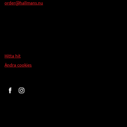
order@hallmans.nu
Adress
Hallmans Försäljnings AB
Svandammsvägen 18
126 34 Stockholm
Hitta hit
Ändra cookies
Beställ