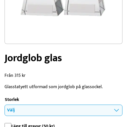
Jordglob glas
Från
315
kr
Glasstatyett utformad som jordglob på glassockel.
Storlek
Lägg till gravyr (
50
kr
)