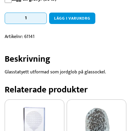
Jordglob
LÄGG I VARUKORG
glas
mängd
Artikelnr:
61141
Beskrivning
Glasstatyett utformad som jordglob på glassockel.
Relaterade produkter