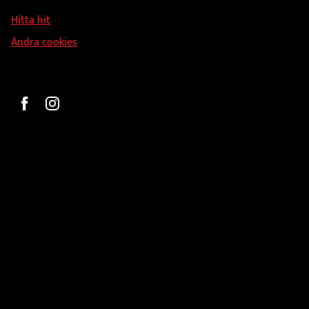
126 34 Stockholm
Hitta hit
Ändra cookies
Beställ
Gravyr och tryck
Pokaler
Glasprodukter
Medaljer
Statyetter