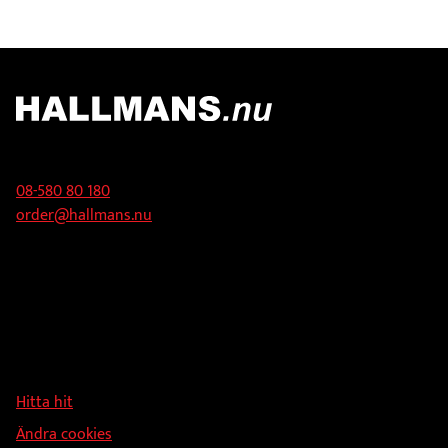
varianter.
De
olika
alternativen
kan
väljas
Kontakt
på
produktsidan
08-580 80 180
order@hallmans.nu
Adress
Hallmans Försäljnings AB
Svandammsvägen 18
126 34 Stockholm
Hitta hit
Ändra cookies