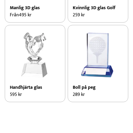
Manlig 3D glas
Kvinnlig 3D glas Golf
Från
495
kr
259
kr
Den
här
produkten
har
flera
varianter.
De
olika
alternativen
kan
Handhjärta glas
Boll på peg
väljas
595
kr
289
kr
på
Den
produktsidan
här
produkten
har
flera