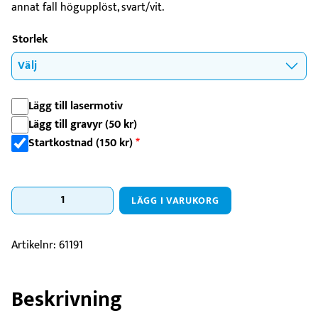
annat fall högupplöst, svart/vit.
Storlek
Lägg till lasermotiv
Lägg till gravyr (
50
kr
)
Startkostnad (
150
kr
)
*
What
LÄGG I VARUKORG
140-
180mm
mängd
Artikelnr:
61191
Beskrivning