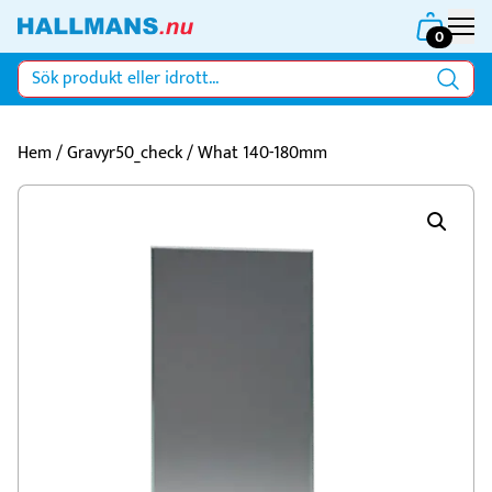
0
Hem
/
Gravyr50_check
/ What 140-180mm