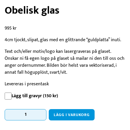
Obelisk glas
995
kr
4cm tjockt, slipat, glas med en glittrande “guldplatta” inuti.
Text och/eller motiv/logo kan lasergraveras på glaset.
Önskar ni få egen logo på glaset så mailar ni den till oss och
anger ordernummer. Bilden bör helst vara vektoriserad, i
annat fall högupplöst, svart/vit.
Levereras i presentask
Lägg till gravyr (
150
kr
)
Obelisk
LÄGG I VARUKORG
glas
mängd