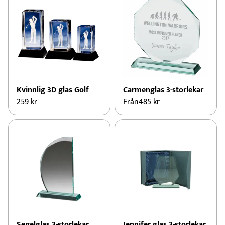
Kvinnlig 3D glas Golf
Carmenglas 3-storlekar
259
kr
Från
485
kr
Den
här
produkten
har
flera
varianter.
De
olika
alternativen
kan
Segelglas 3-storlekar
Jennifer glas 3-storlekar