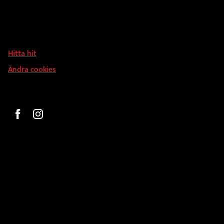
Adress
Hallmans Försäljnings AB
Svandammsvägen 18
126 34 Stockholm
Hitta hit
Ändra cookies
Beställ
Gravyr och tryck
Pokaler
Glasprodukter