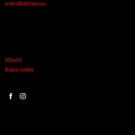
order@hallmans.nu
Adress
Hallmans Försäljnings AB
Svandammsvägen 18
126 34 Stockholm
Hitta hit
Ändra cookies
Beställ