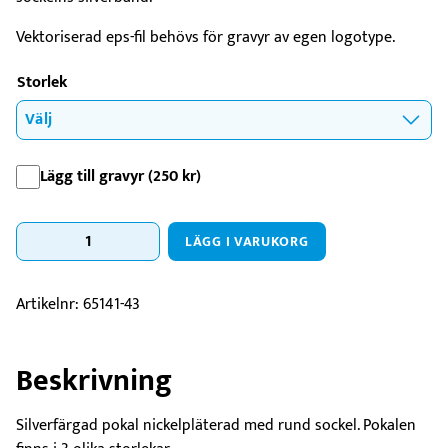
Vektoriserad eps-fil behövs för gravyr av egen logotype.
Storlek
Lägg till gravyr (
250
kr
)
Pokal
LÄGG I VARUKORG
Doreset
Trophy
mängd
Artikelnr:
65141-43
Beskrivning
Silverfärgad pokal nickelpläterad med rund sockel. Pokalen