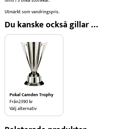
finns i 3 olika storlekar.
Utmärkt som vandringspris.
Du kanske också gillar …
Pokal Camden Trophy
Från
2390
kr
Den
Välj alternativ
här
produkten