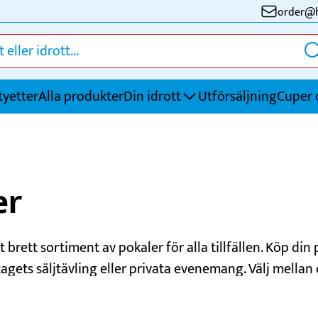
order@h
tyetter
Alla produkter
Din idrott
Utförsäljning
Cuper 
Fotboll
S
er
Friidrott
S
Golf
S
Handboll
T
t brett sortiment av pokaler för alla tillfällen. Köp din p
Innebandy
Ö
tagets säljtävling eller privata evenemang. Välj mellan 
Ishockey
ärger. Vi graverar din pokal med logotyp, text eller per
forska hela utbudet och handla idag!
Kampsport