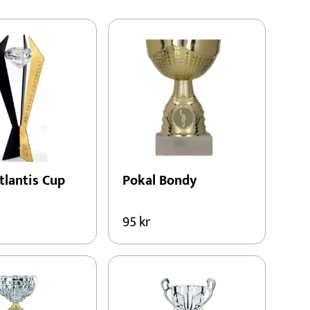
tlantis Cup
Pokal Bondy
m
95
kr