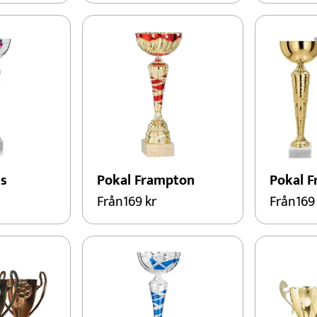
ns
Pokal Frampton
Pokal F
Från
169
kr
Från
16