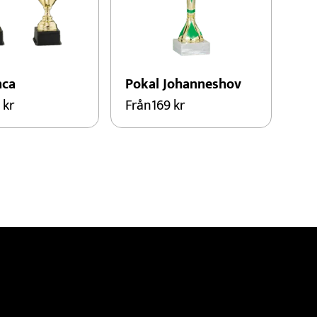
nca
Pokal Johanneshov
5
kr
Från
169
kr