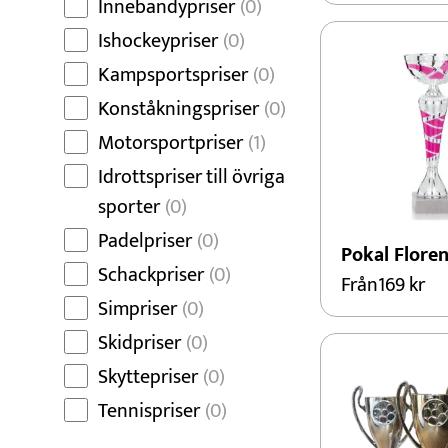
Innebandypriser
(0)
Ishockeypriser
(0)
Kampsportspriser
(0)
Konståkningspriser
(0)
Motorsportpriser
(1)
Idrottspriser till övriga
sporter
(0)
Padelpriser
(0)
Pokal Flore
Schackpriser
(0)
Från
169
kr
Simpriser
(0)
Skidpriser
(0)
Skyttepriser
(0)
Tennispriser
(0)