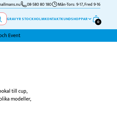
allmans.nu
08-580 80 180
Mån-Tors: 9-17, Fred 9-16
GRAVYR STOCKHOLM
KONTAKT
KUNDSHOPPAR
0
och Event
imning
kidor
kytte
ennis
okal till cup,
vriga Sporter
olika modeller,
sonlig