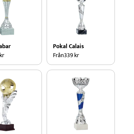
abar
Pokal Calais
kr
Från
339
kr