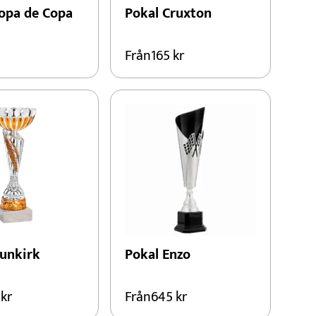
opa de Copa
Pokal Cruxton
Från
165
kr
unkirk
Pokal Enzo
8
kr
Från
645
kr