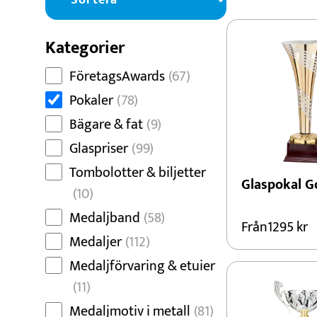
Dans
Dart
Kategorier
Djur
FöretagsAwards
(67)
Fiske
Pokaler
(78)
Bägare & fat
(9)
Glaspriser
(99)
Tombolotter & biljetter
Glaspokal G
(10)
Medaljband
(58)
Från
1295
kr
Medaljer
(112)
Medaljförvaring & etuier
(11)
Medaljmotiv i metall
(81)