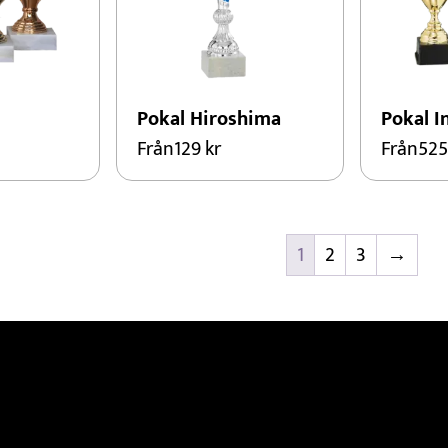
Pokal Hiroshima
Pokal I
Från
129
kr
Från
52
1
2
3
→