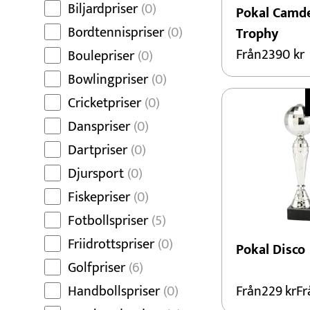
Biljardpriser
(0)
Pokal Camd
Bordtennispriser
(0)
Trophy
Från
2390
kr
Boulepriser
(0)
Bowlingpriser
(0)
Cricketpriser
(0)
Danspriser
(0)
Dartpriser
(0)
Djursport
(0)
Fiskepriser
(0)
Fotbollspriser
(5)
Friidrottspriser
(0)
Pokal Disco
Golfpriser
(6)
Handbollspriser
(0)
Från
229
kr
Fr