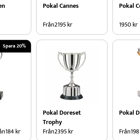
en
Pokal Cannes
Pokal C
Från
2195
kr
1950
kr
Spara 20%
Pokal Doreset
Pokal D
Trophy
ån
184
kr
Från
2395
kr
Från
19