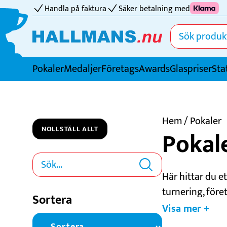
Handla på faktura
Säker betalning med
Pokaler
Medaljer
FöretagsAwards
Glaspriser
Sta
Idrotter
Badminton
Hem
/ Pokaler
NOLLSTÄLL ALLT
Pokal
Basket
Biljard
Bordtennis
Här hittar du et
Boule
turnering, före
Sortera
Bowling
storlekar och f
Visa mer +
inskription. Ut
Cricket