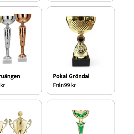
ruängen
Pokal Gröndal
9
kr
Från
99
kr