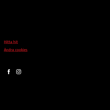
Adress
Hallmans Försäljnings AB
Svandammsvägen 18
126 34 Stockholm
Hitta hit
Ändra cookies
Beställ
Gravyr och tryck