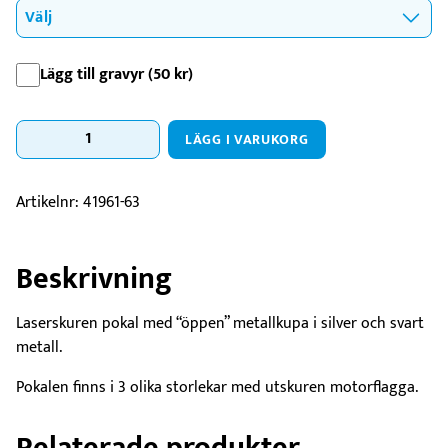
Lägg till gravyr (
50
kr
)
Pokal
LÄGG I VARUKORG
Enzo
mängd
Artikelnr:
41961-63
Beskrivning
Laserskuren pokal med “öppen” metallkupa i silver och svart
metall.
Pokalen finns i 3 olika storlekar med utskuren motorflagga.
Relaterade produkter