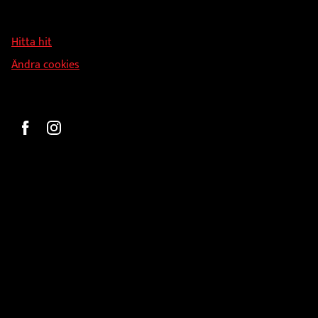
Svandammsvägen 18
126 34 Stockholm
Hitta hit
Ändra cookies
Beställ
Gravyr och tryck
Pokaler
Glasprodukter
Medaljer
Statyetter