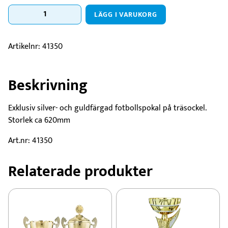
Pokal
LÄGG I VARUKORG
Copa
de
Copa
Artikelnr:
41350
mängd
Beskrivning
Exklusiv silver- och guldfärgad fotbollspokal på träsockel.
Storlek ca 620mm
Art.nr: 41350
Relaterade produkter