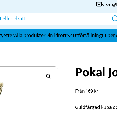
order@h
tyetter
Alla produkter
Din idrott
Utförsäljning
Cuper 
Fotboll
S
Pokal 
Friidrott
S
Golf
S
Handboll
T
Från
169
kr
Innebandy
Ö
Ishockey
Guldfärgad kupa oc
Kampsport