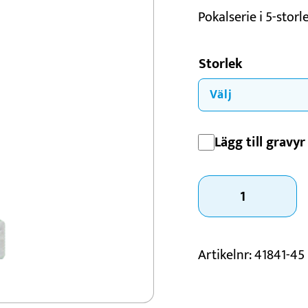
Pokalserie i 5-storl
Konståkning
Motorsport
Storlek
Padel
Schack
Lägg till gravyr 
Pokal
Johanneshov
mängd
Artikelnr:
41841-45