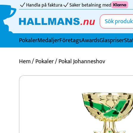
Handla på faktura
Säker betalning med
Pokaler
Medaljer
FöretagsAwards
Glaspriser
Sta
Idrotter
Hem
/
Pokaler
/ Pokal Johanneshov
Badminton
Basket
Biljard
Bordtennis
Boule
Bowling
Cricket