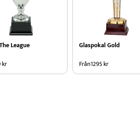
 The League
Glaspokal Gold
9
kr
Från
1295
kr
Den
här
kten
produkten
har
flera
er.
varianter.
De
olika