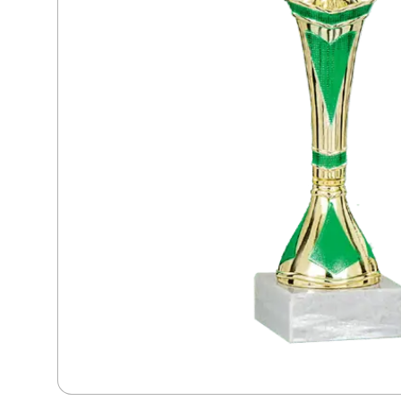
Dans
Dart
Djur
Fiske