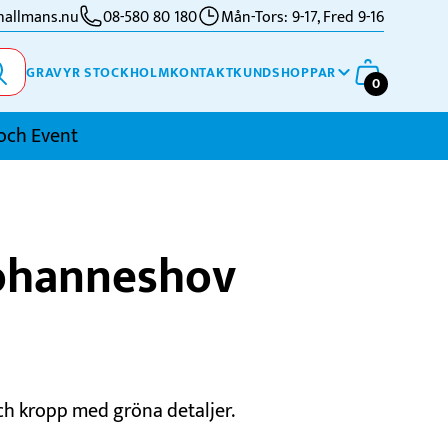
allmans.nu
08-580 80 180
Mån-Tors: 9-17, Fred 9-16
GRAVYR STOCKHOLM
KONTAKT
KUNDSHOPPAR
0
och Event
imning
Johanneshov
kidor
kytte
ennis
vriga Sporter
h kropp med gröna detaljer.