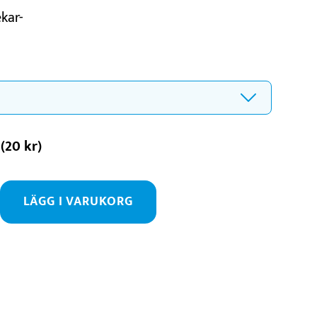
ekar-
(
20
kr
)
LÄGG I VARUKORG