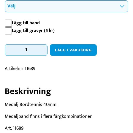
Lägg till band
Lägg till gravyr (
5
kr
)
Medalj
LÄGG I VARUKORG
Bordtennis-
40mm
mängd
Artikelnr:
11689
Beskrivning
Medalj Bordtennis 40mm.
Medaljband finns i flera färgkombinationer.
Art. 11689