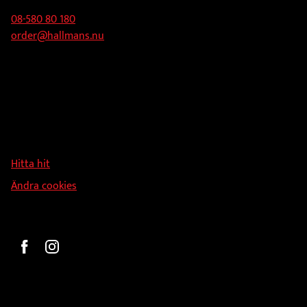
produktsidan
produktsidan
08-580 80 180
order@hallmans.nu
Adress
Hallmans Försäljnings AB
Svandammsvägen 18
126 34 Stockholm
Hitta hit
Ändra cookies