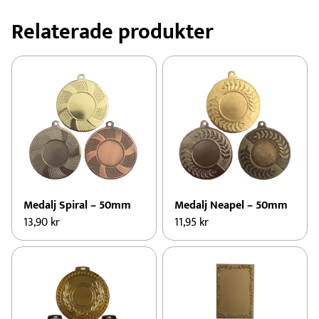
Relaterade produkter
Medalj Spiral – 50mm
Medalj Neapel – 50mm
13,90
kr
11,95
kr
Den
Den
här
här
produkten
produkten
har
har
flera
flera