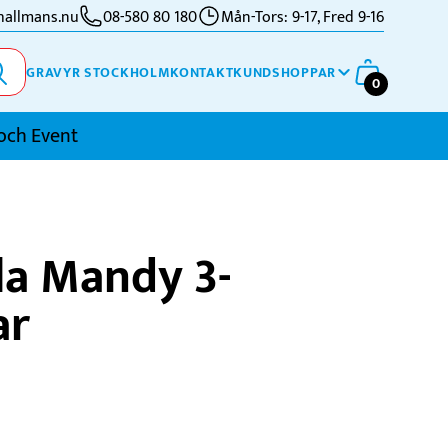
allmans.nu
08-580 80 180
Mån-Tors: 9-17, Fred 9-16
GRAVYR STOCKHOLM
KONTAKT
KUNDSHOPPAR
0
och Event
imning
la Mandy 3-
kidor
ar
kytte
ennis
vriga Sporter