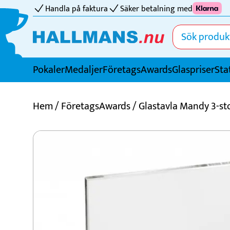
Handla på faktura
Säker betalning med
Pokaler
Medaljer
FöretagsAwards
Glaspriser
Sta
Idrotter
Hem
/
FöretagsAwards
/ Glastavla Mandy 3-st
Badminton
Basket
Biljard
Bordtennis
Boule
Bowling
Cricket