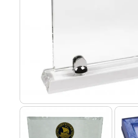
Dans
Dart
Djur
Fiske