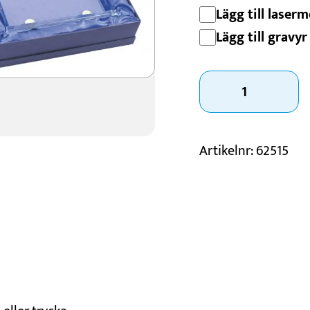
Lägg till laserm
Lägg till gravyr 
Glastavla
Mandy
3-
storlekar
Artikelnr:
62515
mängd