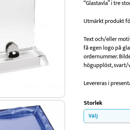
“Glastavla” i tre sto
Konståkning
Motorsport
Utmärkt produkt för
Padel
Schack
Text och/eller moti
få egen logo på gla
ordernummer. Bilden
högupplöst, svart/v
Levereras i present
Storlek