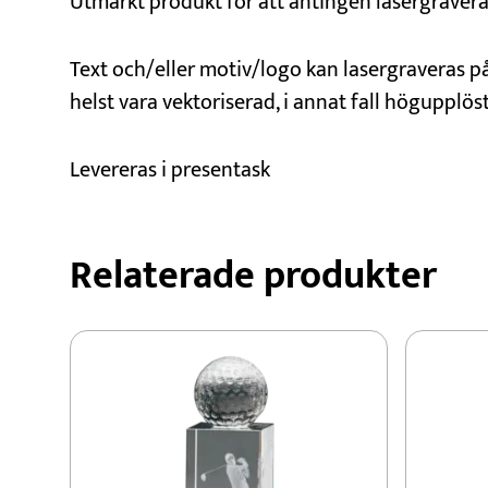
Utmärkt produkt för att antingen lasergravera 
Text och/eller motiv/logo kan lasergraveras på
helst vara vektoriserad, i annat fall högupplöst,
Levereras i presentask
Relaterade produkter