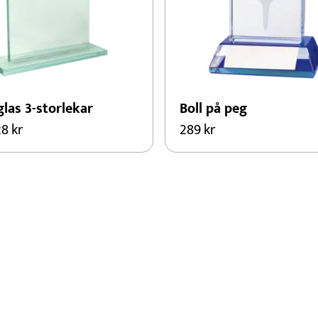
las 3-storlekar
Boll på peg
28
kr
289
kr
Den
här
kten
produkten
har
flera
er.
varianter.
De
olika