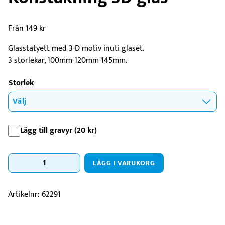
Från
149
kr
Glasstatyett med 3-D motiv inuti glaset.
3 storlekar, 100mm-120mm-145mm.
Storlek
Lägg till gravyr (
20
kr
)
Konståkning
LÄGG I VARUKORG
3D
glas
mängd
Artikelnr:
62291