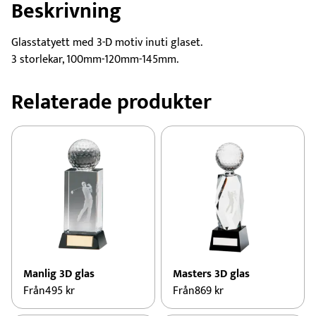
Beskrivning
Glasstatyett med 3-D motiv inuti glaset.
3 storlekar, 100mm-120mm-145mm.
Relaterade produkter
Manlig 3D glas
Masters 3D glas
Från
495
kr
Från
869
kr
Den
Den