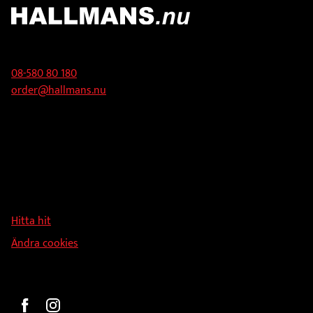
Kontakt
08-580 80 180
order@hallmans.nu
Adress
Hallmans Försäljnings AB
Svandammsvägen 18
126 34 Stockholm
Hitta hit
Ändra cookies