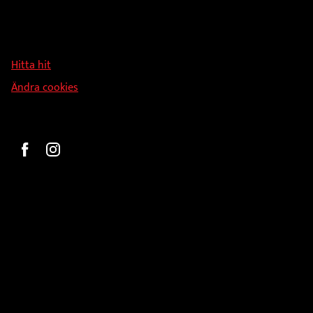
Hallmans Försäljnings AB
Svandammsvägen 18
126 34 Stockholm
Hitta hit
Ändra cookies
Beställ
Gravyr och tryck
Pokaler
Glasprodukter
Medaljer