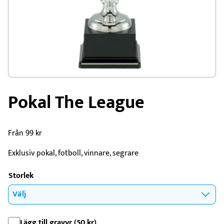
Pokal The League
Från
99
kr
Exklusiv pokal, fotboll, vinnare, segrare
Storlek
Lägg till gravyr (
50
kr
)