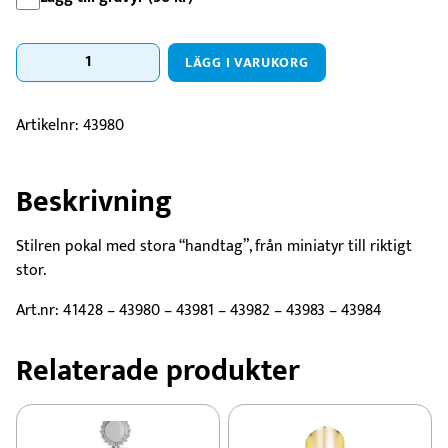
Pokal
LÄGG I VARUKORG
The
League
mängd
Artikelnr:
43980
Beskrivning
Stilren pokal med stora “handtag”, från miniatyr till riktigt
stor.
Art.nr: 41428 – 43980 – 43981 – 43982 – 43983 – 43984
Relaterade produkter