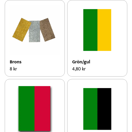
Brons
Grön/gul
8
kr
4,80
kr