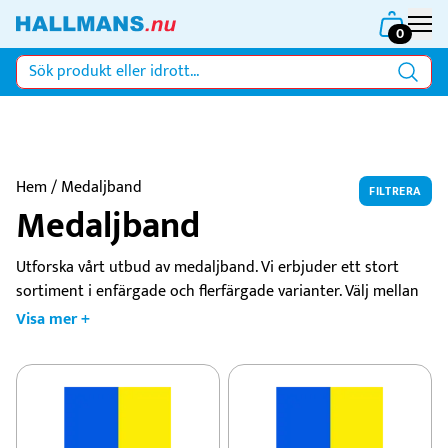
0
Hem
/ Medaljband
FILTRERA
Medaljband
Utforska vårt utbud av medaljband. Vi erbjuder ett stort
sortiment i enfärgade och flerfärgade varianter. Välj mellan
långa och korta band för att hänga medaljen runt halsen
Visa mer +
eller fästa den på bröstet.