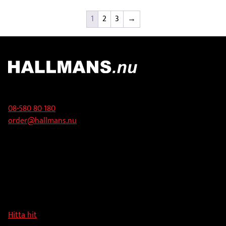
1
2
3
→
Kontakt
08-580 80 180
order@hallmans.nu
Adress
Hallmans Försäljnings AB
Svandammsvägen 18
126 34 Stockholm
Hitta hit