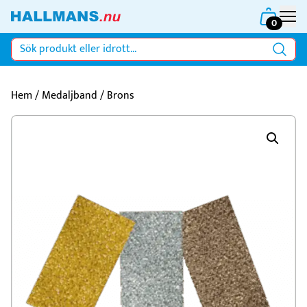
0
Hem
/
Medaljband
/ Brons