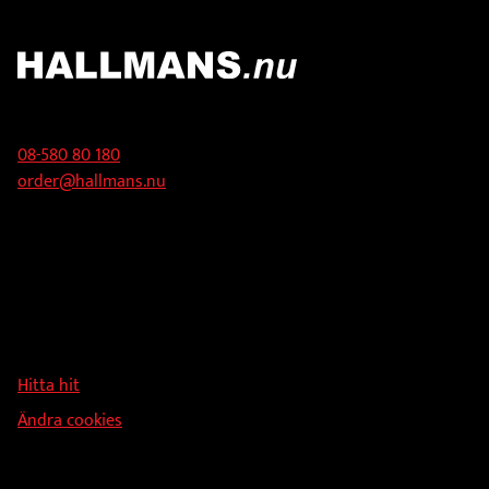
Kontakt
08-580 80 180
order@hallmans.nu
Adress
Hallmans Försäljnings AB
Svandammsvägen 18
126 34 Stockholm
Hitta hit
Ändra cookies