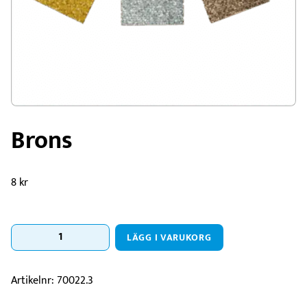
Brons
8
kr
Brons
LÄGG I VARUKORG
mängd
Artikelnr:
70022.3