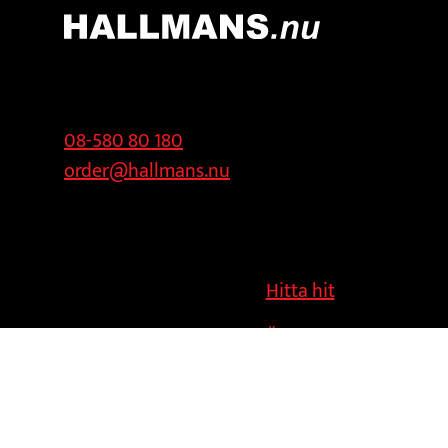
Kontakt
Adress
08-580 80 180
Hallmans
order@hallmans.nu
Försäljnings AB
Svandammsvägen
18
126 34 Stockholm
Hitta hit
Ändra cookies