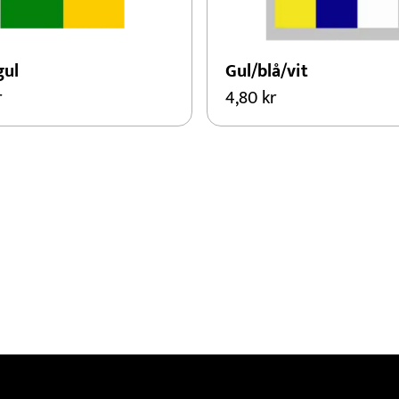
gul
Gul/blå/vit
r
4,80
kr