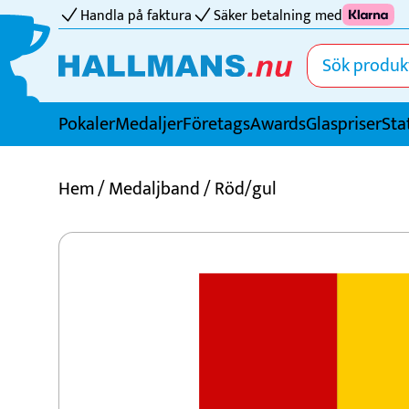
Handla på faktura
Säker betalning med
Pokaler
Medaljer
FöretagsAwards
Glaspriser
Sta
Idrotter
Hem
/
Medaljband
/ Röd/gul
Badminton
Basket
Biljard
Bordtennis
Boule
Bowling
Cricket