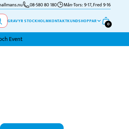
allmans.nu
08-580 80 180
Mån-Tors: 9-17, Fred 9-16
GRAVYR STOCKHOLM
KONTAKT
KUNDSHOPPAR
0
och Event
imning
l
kidor
kytte
ennis
vriga Sporter