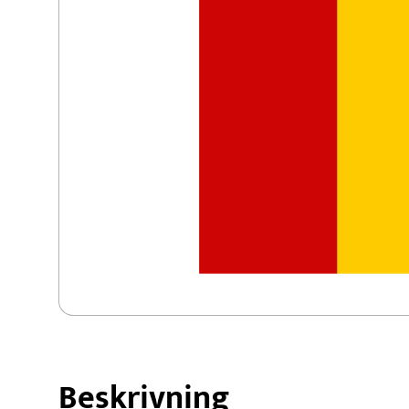
Dans
Dart
Djur
Fiske
Beskrivning