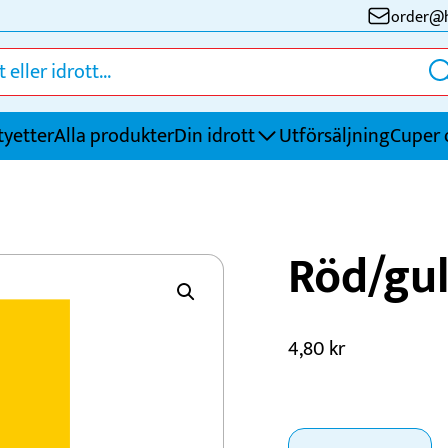
order@h
tyetter
Alla produkter
Din idrott
Utförsäljning
Cuper 
Fotboll
S
Röd/gu
Friidrott
S
Golf
S
Handboll
T
4,80
kr
Innebandy
Ö
Ishockey
Röd/gul
Kampsport