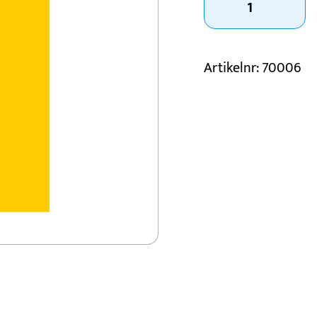
mängd
Konståkning
Motorsport
Artikelnr:
70006
Padel
Schack