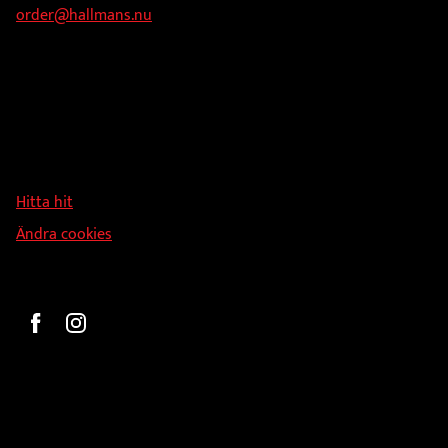
order@hallmans.nu
Adress
Hallmans Försäljnings AB
Svandammsvägen 18
126 34 Stockholm
Hitta hit
Ändra cookies
Beställ