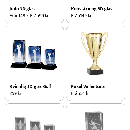
Judo 3D-glas
Konståkning 3D glas
Från
149
kr
Från
99
kr
Från
149
kr
Kvinnlig 3D glas Golf
Pokal Vallentuna
259
kr
Från
54
kr