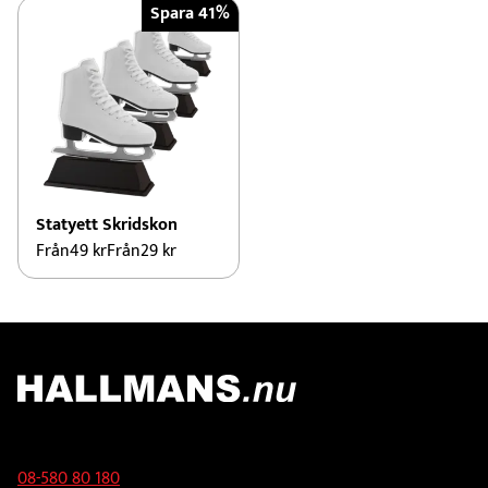
Spara 41%
Statyett Skridskon
Från
49
kr
Från
29
kr
Kontakt
08-580 80 180