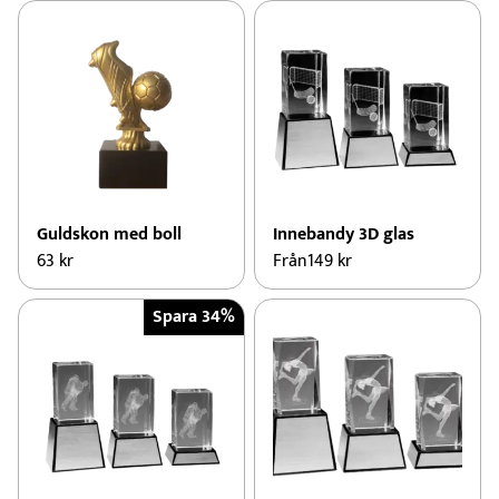
Guldskon med boll
Innebandy 3D glas
63
kr
Från
149
kr
Spara 34%