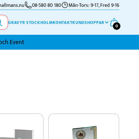
allmans.nu
08-580 80 180
Mån-Tors: 9-17, Fred 9-16
GRAVYR STOCKHOLM
KONTAKT
KUNDSHOPPAR
0
och Event
imning
kidor
kytte
ennis
vriga Sporter