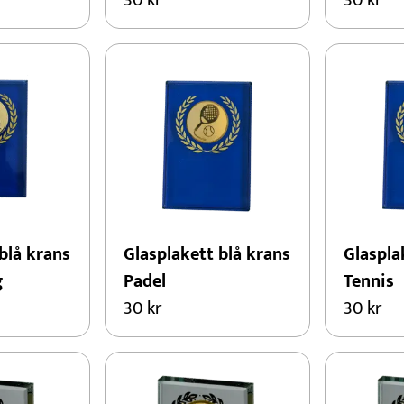
30
kr
30
kr
blå krans
Glasplakett blå krans
Glaspla
g
Padel
Tennis
30
kr
30
kr