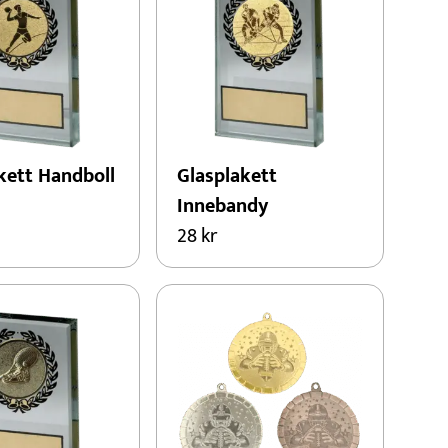
kett Handboll
Glasplakett
Innebandy
28
kr