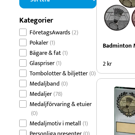
Dans
Dart
Kategorier
Djur
FöretagsAwards
(2)
Fiske
Pokaler
(1)
Badminton 
Bägare & fat
(1)
Glaspriser
(1)
2
kr
Tombolotter & biljetter
(0)
Medaljband
(0)
Medaljer
(78)
Medaljförvaring & etuier
(0)
Medaljmotiv i metall
(1)
Personliga presenter
(0)