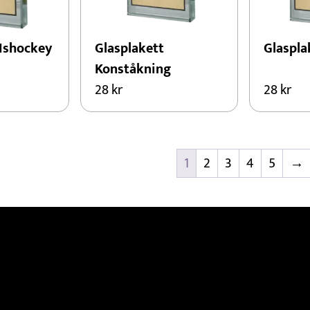
 Ishockey
Glasplakett
Glaspla
Konståkning
28
kr
28
kr
1
2
3
4
5
→
Beställ
Info