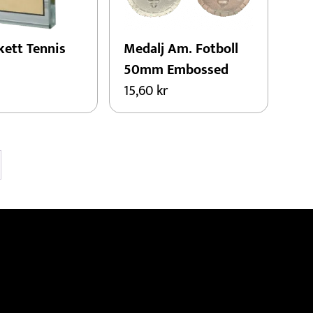
kett Tennis
Medalj Am. Fotboll
50mm Embossed
15,60
kr
rmation
Om oss