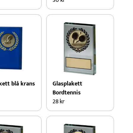
30
kr
kett blå krans
Glasplakett
Bordtennis
28
kr