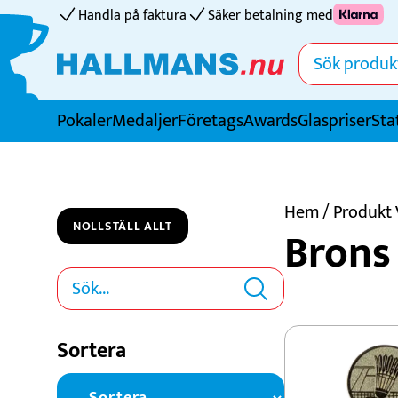
Handla på faktura
Säker betalning med
Pokaler
Medaljer
FöretagsAwards
Glaspriser
Sta
Idrotter
Badminton
Hem
/ Produkt 
NOLLSTÄLL ALLT
Brons
Basket
Biljard
Bordtennis
Boule
Sortera
Bowling
Cricket