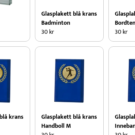
Glasplakett blå krans
Glaspla
Badminton
Bordten
30
kr
30
kr
blå krans
Glasplakett blå krans
Glaspla
Handboll M
Inneba