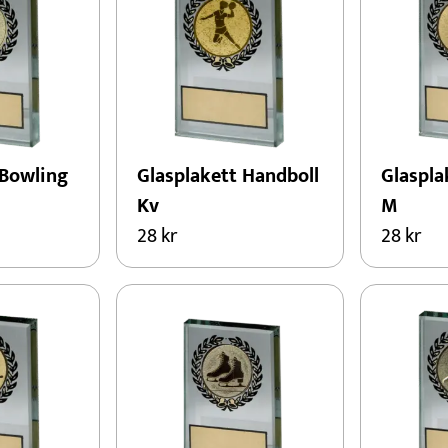
 Bowling
Glasplakett Handboll
Glaspla
Kv
M
28
kr
28
kr