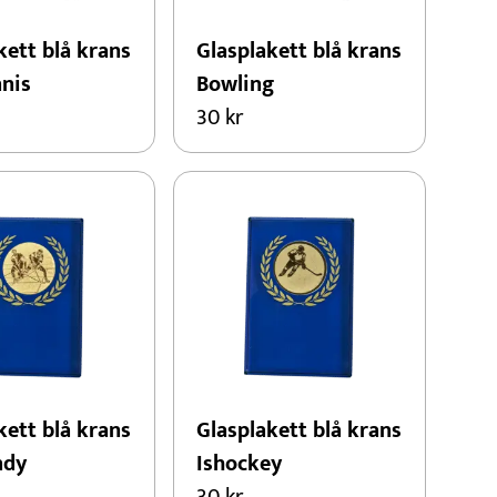
kett blå krans
Glasplakett blå krans
nis
Bowling
30
kr
kett blå krans
Glasplakett blå krans
ndy
Ishockey