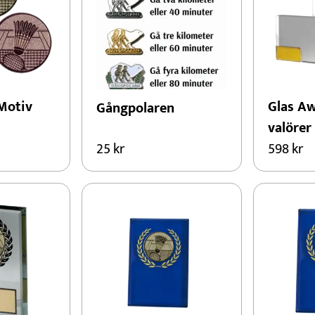
Konståkning
Motorsport
Padel
Schack
Motiv
Glas Aw
Gångpolaren
valörer
25
kr
598
kr