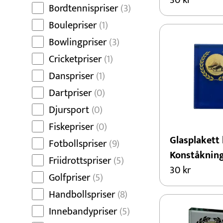
30
kr
Bordtennispriser
(3)
Boulepriser
(1)
Bowlingpriser
(3)
Cricketpriser
(1)
Danspriser
(1)
Dartpriser
(0)
Djursport
(0)
Fiskepriser
(0)
Glasplakett 
Fotbollspriser
(9)
Konståknin
Friidrottspriser
(5)
30
kr
Golfpriser
(5)
Handbollspriser
(8)
Innebandypriser
(5)