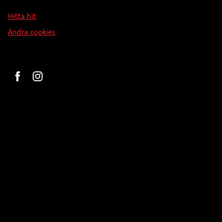
126 34 Stockholm
Hitta hit
Ändra cookies
Beställ
Gravyr och tryck
Pokaler
Glasprodukter
Medaljer
Statyetter