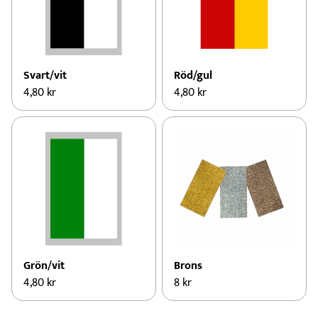
Svart/vit
Röd/gul
4,80
kr
4,80
kr
Grön/vit
Brons
4,80
kr
8
kr