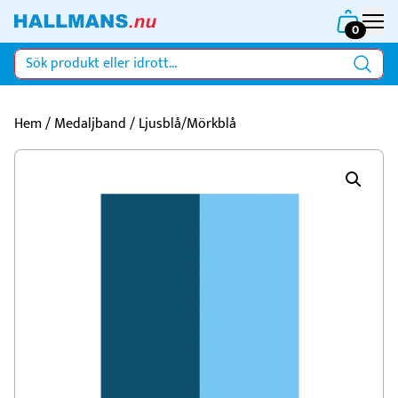
0
Hem
/
Medaljband
/ Ljusblå/Mörkblå