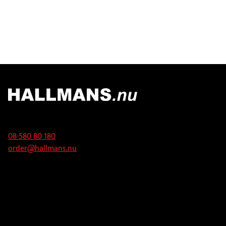
Kontakt
08-580 80 180
order@hallmans.nu
Adress
Hallmans Försäljnings AB
Svandammsvägen 18