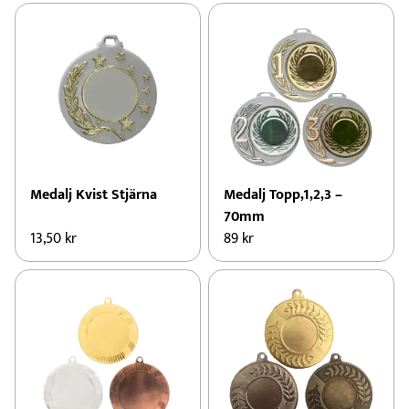
Medalj Kvist Stjärna
Medalj Topp,1,2,3 –
70mm
13,50
kr
89
kr
Den
här
produkten
har
flera
varianter.
De