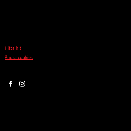
Adress
Hallmans Försäljnings AB
Svandammsvägen 18
126 34 Stockholm
Hitta hit
Ändra cookies
Beställ
Gravyr och tryck