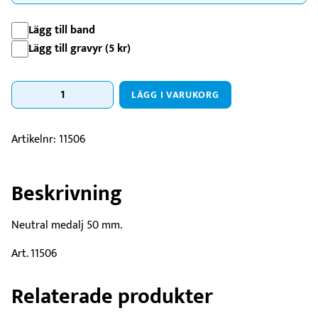
Lägg till band
Lägg till gravyr (
5
kr
)
Medalj
LÄGG I VARUKORG
Tegel
50mm
mängd
Artikelnr:
11506
Beskrivning
Neutral medalj 50 mm.
Art. 11506
Relaterade produkter