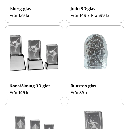
Isberg glas
Judo 3D-glas
Från
129
kr
Från
149
kr
Från
99
kr
Konståkning 3D glas
Runsten glas
Från
149
kr
Från
85
kr