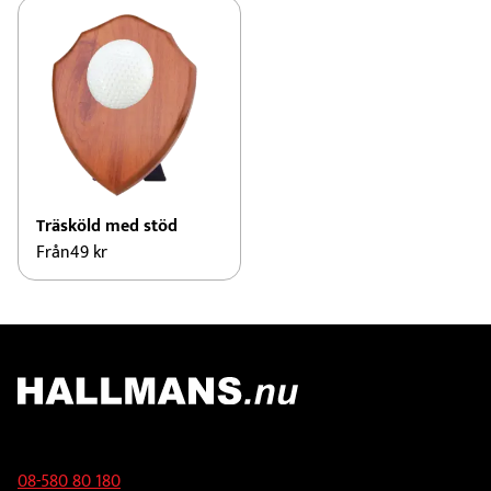
Träsköld med stöd
Från
49
kr
Kontakt
08-580 80 180