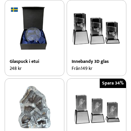
Glaspuck i etui
Innebandy 3D glas
248
kr
Från
149
kr
Spara 34%