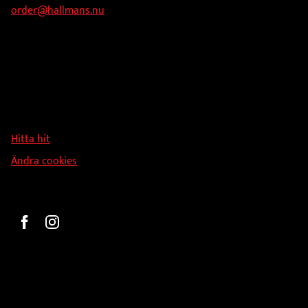
order@hallmans.nu
Adress
Hallmans Försäljnings AB
Svandammsvägen 18
126 34 Stockholm
Hitta hit
Ändra cookies
Beställ